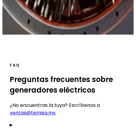
trabajo terminado
Rotor completo de turbogenerador sobre bases en la nave
del taller TEMISA
Cabezales nuevos durante el rebobinado del estator de un
generador
FAQ
Preguntas frecuentes sobre
generadores eléctricos
¿No encuentras la tuya? Escríbenos a
ventas@temisa.mx
.