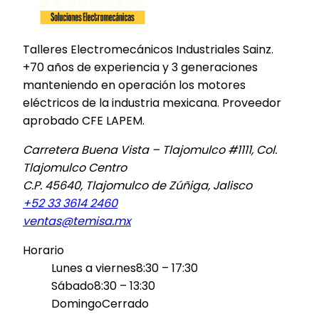
Talleres Electromecánicos Industriales Sainz.
+70 años
de experiencia y
3 generaciones
manteniendo en operación los motores
eléctricos de la industria mexicana.
Proveedor
aprobado CFE LAPEM
.
Carretera Buena Vista – Tlajomulco #1111, Col.
Tlajomulco Centro
C.P.
45640
,
Tlajomulco de Zúñiga
,
Jalisco
+52 33 3614 2460
ventas@temisa.mx
Horario
Lunes a viernes
8:30 – 17:30
Sábado
8:30 – 13:30
Domingo
Cerrado