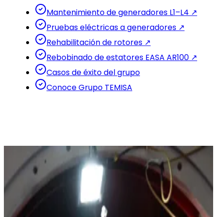
Mantenimiento de generadores L1–L4
↗
Pruebas eléctricas a generadores
↗
Rehabilitación de rotores
↗
Rebobinado de estatores EASA AR100
↗
Casos de éxito del grupo
Conoce Grupo TEMISA
GALERÍA · TRABAJOS REALES
Servicio a generadores del
Grupo TEMISA
Mantenimiento, rebobinado, pruebas y overhaul