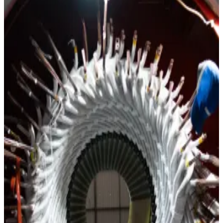
de generadores síncronos, turbogeneradores e
hidrogeneradores — ejecutados por el grupo.
Técnico inspeccionando el estator de un generador
síncrono durante mantenimiento
Rotor de polos salientes de un generador síncrono durante
overhaul
Técnicos rebobinando el estator de un generador
Formado de bobinas de cobre en el rebobinado del rotor de
un generador
Prueba ELCID al núcleo del estator de un generador
Pruebas eléctricas a un generador con equipo de
diagnóstico CPC
Extracción del rotor de un generador sobre riel en el taller
Balanceo dinámico del rotor de un generador en banco
Limpieza criogénica del devanado del estator de un
generador