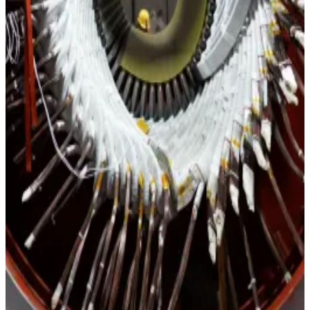
Estator de generador con devanado rojo barnizado en taller
Rotor de turbogenerador restaurado con polos y ventilador
axial
Mantenimiento a generador síncrono en plataforma
offshore FPSO
Izaje del rotor de un turbogenerador con grúa en planta al
amanecer
Técnicos en mantenimiento del estator de un
turbogenerador en planta
Inspección desde el interior del estator de un generador de
gran capacidad
Detalle de bobinas del estator y ventilador centrífugo de
generador síncrono
Espiral de cabezales de bobina del estator de un generador
con técnico al centro
Estator con barniz dorado de generador de gran capacidad
en carcasa azul
Bore del estator recién barnizado de un generador con